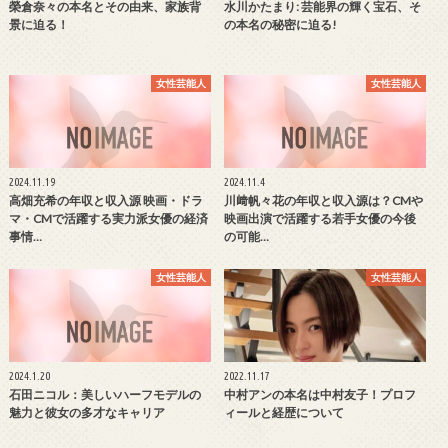
榮倉奈々の本名とその由来、家族背
水川かたまり: 芸能界の輝く宝石、そ
景に迫る！
の本名の秘密に迫る!
女性芸能人
女性芸能人
2024.11.19
2024.11.4
高畑充希の年収と収入源 映画・ドラ
川﨑帆々花の年収と収入源は？CMや
マ・CMで活躍する実力派女優の経済
映画出演で活躍する若手女優の今後
事情…
の可能…
女性芸能人
女性芸能人
2024.1.20
2022.11.17
石田ニコル：美しいハーフモデルの
中村アンの本名は中村友子！プロフ
魅力と彼女の多才なキャリア
ィールと経歴について