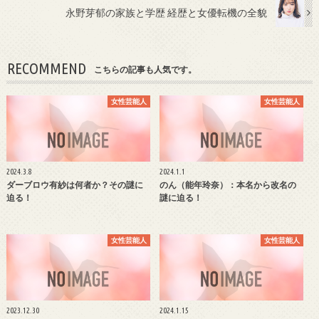
永野芽郁の家族と学歴 経歴と女優転機の全貌
RECOMMEND
こちらの記事も人気です。
女性芸能人
女性芸能人
2024.3.8
2024.1.1
ダーブロウ有紗は何者か？その謎に
のん（能年玲奈）：本名から改名の
迫る！
謎に迫る！
女性芸能人
女性芸能人
2023.12.30
2024.1.15