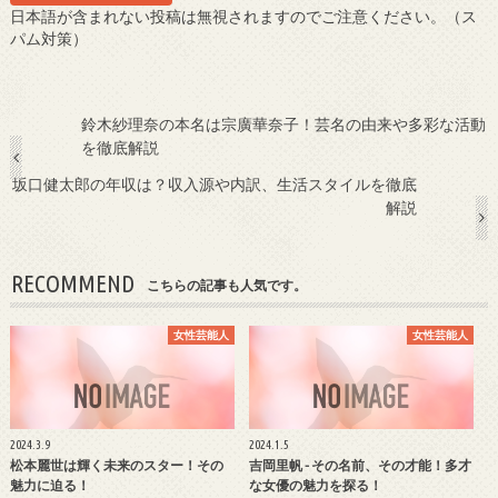
日本語が含まれない投稿は無視されますのでご注意ください。（ス
パム対策）
鈴木紗理奈の本名は宗廣華奈子！芸名の由来や多彩な活動
を徹底解説
坂口健太郎の年収は？収入源や内訳、生活スタイルを徹底
解説
RECOMMEND
こちらの記事も人気です。
女性芸能人
女性芸能人
2024.3.9
2024.1.5
松本麗世は輝く未来のスター！その
吉岡里帆 - その名前、その才能！多才
魅力に迫る！
な女優の魅力を探る！