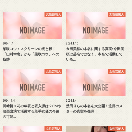
女性芸能人
女性芸能人
2024.1.4
2024.1.10
柴咲コウ：スクリーンの光と影！
今田美桜の本名に関する真実: 今田美
「山村幸恵」から「柴咲コウ」への
桜は芸名ではなく、本名で活動して
軌跡
いる…
女性芸能人
女性芸能人
2024.11.4
2024.1.4
川﨑帆々花の年収と収入源は？CMや
幾田りらの本名を大公開！注目のス
映画出演で活躍する若手女優の今後
ターの真実を発見！
の可能…
女性芸能人
女性芸能人