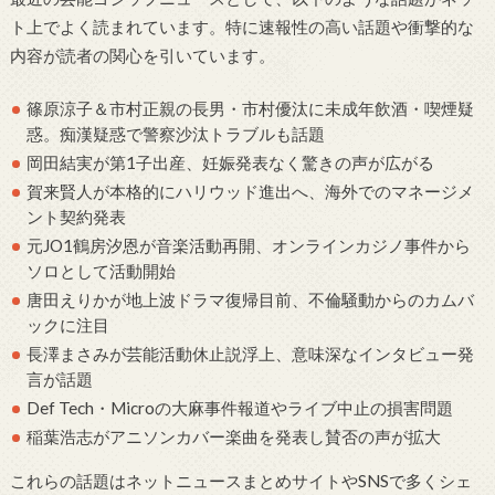
ト上でよく読まれています。特に速報性の高い話題や衝撃的な
内容が読者の関心を引いています。
篠原涼子＆市村正親の長男・市村優汰に未成年飲酒・喫煙疑
惑。痴漢疑惑で警察沙汰トラブルも話題
岡田結実が第1子出産、妊娠発表なく驚きの声が広がる
賀来賢人が本格的にハリウッド進出へ、海外でのマネージメ
ント契約発表
元JO1鶴房汐恩が音楽活動再開、オンラインカジノ事件から
ソロとして活動開始
唐田えりかが地上波ドラマ復帰目前、不倫騒動からのカムバ
ックに注目
長澤まさみが芸能活動休止説浮上、意味深なインタビュー発
言が話題
Def Tech・Microの大麻事件報道やライブ中止の損害問題
稲葉浩志がアニソンカバー楽曲を発表し賛否の声が拡大
これらの話題はネットニュースまとめサイトやSNSで多くシェ