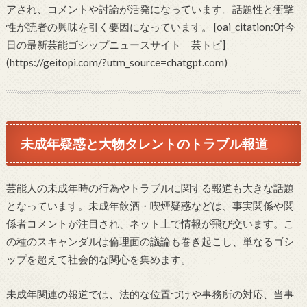
アされ、コメントや討論が活発になっています。話題性と衝撃
性が読者の興味を引く要因になっています。 [oai_citation:0‡今
日の最新芸能ゴシップニュースサイト｜芸トピ]
(https://geitopi.com/?utm_source=chatgpt.com)
未成年疑惑と大物タレントのトラブル報道
芸能人の未成年時の行為やトラブルに関する報道も大きな話題
となっています。未成年飲酒・喫煙疑惑などは、事実関係や関
係者コメントが注目され、ネット上で情報が飛び交います。こ
の種のスキャンダルは倫理面の議論も巻き起こし、単なるゴシ
ップを超えて社会的な関心を集めます。
未成年関連の報道では、法的な位置づけや事務所の対応、当事