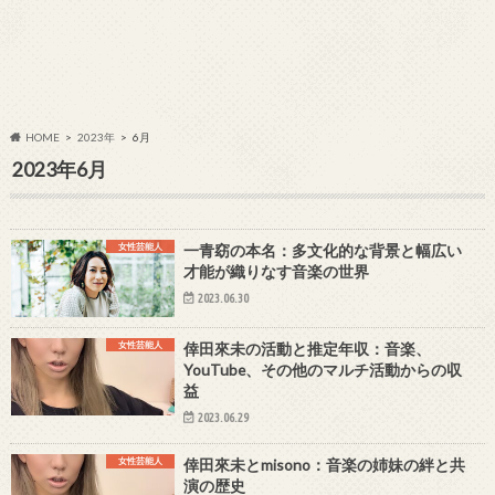
HOME
2023年
6月
2023年6月
女性芸能人
一青窈の本名：多文化的な背景と幅広い
才能が織りなす音楽の世界
2023.06.30
女性芸能人
倖田來未の活動と推定年収：音楽、
YouTube、その他のマルチ活動からの収
益
2023.06.29
女性芸能人
倖田來未とmisono：音楽の姉妹の絆と共
演の歴史