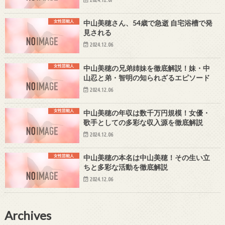
2024.12.07
女性芸能人
中山美穂さん、54歳で急逝 自宅浴槽で発
見される
2024.12.06
女性芸能人
中山美穂の兄弟姉妹を徹底解説！妹・中
山忍と弟・智明の知られざるエピソード
2024.12.06
女性芸能人
中山美穂の年収は数千万円規模！女優・
歌手としての多彩な収入源を徹底解説
2024.12.06
女性芸能人
中山美穂の本名は中山美穂！その生い立
ちと多彩な活動を徹底解説
2024.12.06
Archives