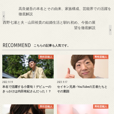
高良健吾の本名とその由来、家族構成、芸能界での活躍を
徹底解説
西野七瀬と夫・山田裕貴の結婚生活と馴れ初め、今後の展
望を徹底解説
RECOMMEND
こちらの記事も人気です。
男性芸能人
男性芸能人
2022.9.19
2023.9.17
本名で活躍する小栗旬！デビューの
セイキン兄弟 - YouTubeの王者たちと
きっかけは内田有紀さんだった！？
その素顔
男性芸能人
男性芸能人