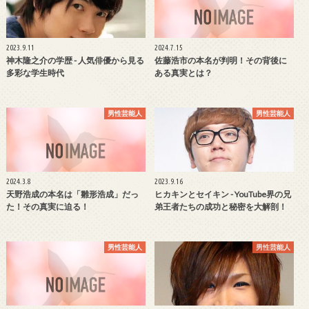
2023.9.11
2024.7.15
神木隆之介の学歴 - 人気俳優から見る
佐藤浩市の本名が判明！その背後に
多彩な学生時代
ある真実とは？
男性芸能人
男性芸能人
2024.3.8
2023.9.16
天野浩成の本名は「雛形浩成」だっ
ヒカキンとセイキン - YouTube界の兄
た！その真実に迫る！
弟王者たちの成功と秘密を大解剖！
男性芸能人
男性芸能人