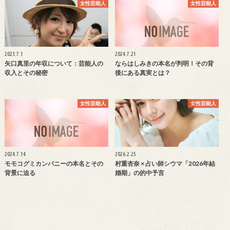
女性芸能人
女性芸能人
2023.7.1
2024.7.21
矢口真里の年収について：芸能人の
ならはしみきの本名が判明！その背
収入とその秘密
後にある真実とは？
女性芸能人
女性芸能人
2024.7.14
2026.2.25
モモコグミカンパニーの本名とその
村重杏奈 × 占い師シウマ「2026年結
背景に迫る
婚期」の的中予言