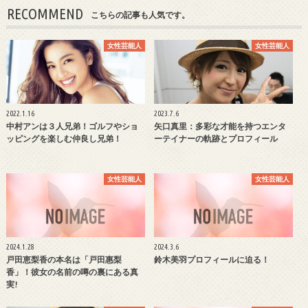
RECOMMEND
こちらの記事も人気です。
女性芸能人
女性芸能人
2022.1.16
2023.7.6
中村アンは３人兄弟！ゴルフやショ
矢口真里：多彩な才能を持つエンタ
ッピングを楽しむ仲良し兄弟！
ーテイナーの軌跡とプロフィール
女性芸能人
女性芸能人
2024.1.28
2024.3.6
戸田恵梨香の本名は「戸田惠梨
鈴木美羽プロフィールに迫る！
香」！彼女の名前の噂の裏にある真
実!