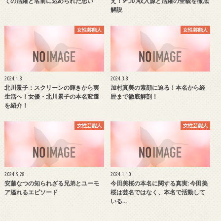
ての活躍と名前に込められた思い
え！9つの収入源と活躍の全貌を徹底
解説
女性芸能人
女性芸能人
2024.1.8
2024.3.8
北川景子：スクリーンの輝きから実
加村真美の素顔に迫る！本名から経
生活へ！女優・北川景子の本名変遷
歴まで徹底解剖！
を紹介！
女性芸能人
女性芸能人
2024.9.28
2024.1.10
安藤なつの知られざる兄弟とユーモ
今田美桜の本名に関する真実: 今田美
ア溢れるエピソード
桜は芸名ではなく、本名で活動して
いる…