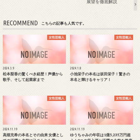
展望を徹底解説
RECOMMEND
こちらの記事も人気です。
女性芸能人
女性芸能人
2024.3.9
2024.1.8
松本梨香の驚くべき経歴！声優から
小池栄子の本名は坂田栄子！驚きの
歌手、そして起業家まで
本名と輝けるキャリア！
女性芸能人
女性芸能人
2024.11.19
2024.11.19
高畑充希の本名とその由来 女優とし
ゆうちゃみの年収は1億5,235万円超