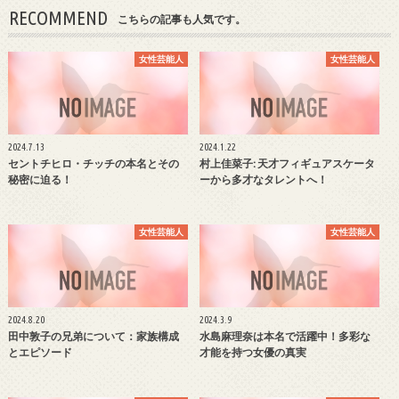
RECOMMEND
こちらの記事も人気です。
女性芸能人
女性芸能人
2024.7.13
2024.1.22
セントチヒロ・チッチの本名とその
村上佳菜子: 天才フィギュアスケータ
秘密に迫る！
ーから多才なタレントへ！
女性芸能人
女性芸能人
2024.8.20
2024.3.9
田中敦子の兄弟について：家族構成
水島麻理奈は本名で活躍中！多彩な
とエピソード
才能を持つ女優の真実