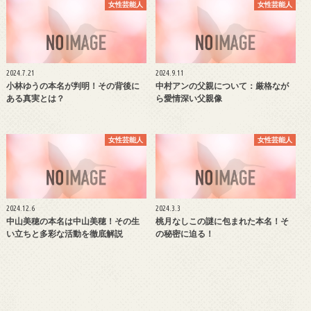
女性芸能人
女性芸能人
2024.7.21
2024.9.11
小林ゆうの本名が判明！その背後に
中村アンの父親について：厳格なが
ある真実とは？
ら愛情深い父親像
女性芸能人
女性芸能人
2024.12.6
2024.3.3
中山美穂の本名は中山美穂！その生
桃月なしこの謎に包まれた本名！そ
い立ちと多彩な活動を徹底解説
の秘密に迫る！