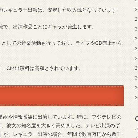
2
のレギュラー出演は、安定した収入源となっています。
2
発で、出演作品ごとにギャラが発生します。
2
2
O」としての音楽活動も行っており、ライブやCD売上から
2
2
り、CM出演料は高額とされています。
2
2
2
2
番組や情報番組に出演しています。特に、フジテレビの
演は、彼女の知名度を大きく高めました。テレビ出演のギ
すが、レギュラー出演の場合、年間で数百万円から数千