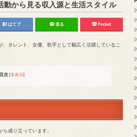
活動から見る収入源と生活スタイル
2
2
はてブ
送る
Pocket
2
2
が、タレント、女優、歌手として幅広く活躍しているこ
2
2
2
目次
[
非表示
]
2
2
2
2
2
2
から成り立っています。
2