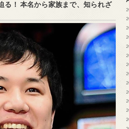
迫る！ 本名から家族まで、知られざ
2
2
2
2
2
2
2
2
2
2
2
2
2
2