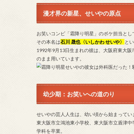
​​漫才界の新星、せいやの原点
お笑いコンビ「霜降り明星」のボケ担当とし
その本名は
​​石川 晟也〈いしかわ せいや〉
とい
1992年9月13日生まれの彼は、大阪府東
のまま用いています​​​​。
幼少期：お笑いへの道のり
せいやの芸人人生は、幼い頃から始まってい
東大阪市立鴻池東小学校、東大阪市立盾津中
学科を卒業。