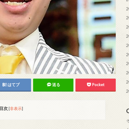
2
2
2
2
2
2
2
2
2
はてブ
送る
Pocket
2
目次
[
非表示
]